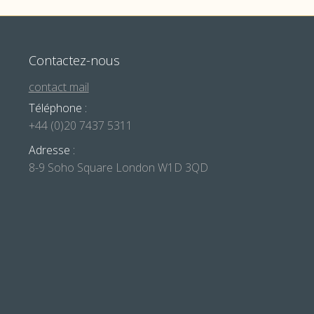
Contactez-nous
contact mail
Téléphone :
+44 (0)20 7437 5311
Adresse :
8-9 Soho Square London W1D 3QD