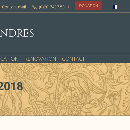
DONATION
Contact mail
(0)20 7437 5311
ONDRES
OCATION
RÉNOVATION
CONTACT
2018