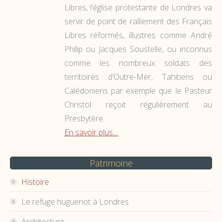
Libres, l’église protestante de Londres va
servir de point de ralliement des Français
Libres réformés, illustres comme André
Philip ou Jacques Soustelle, ou inconnus
comme les nombreux soldats des
territoires d’Outre-Mer, Tahitiens ou
Calédoniens par exemple que le Pasteur
Christol reçoit régulièrement au
Presbytère.
En savoir plus…
Patrimoine
Histoire
Le refuge huguenot à Londres
Architecture