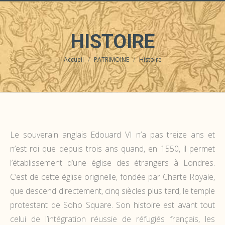
HISTOIRE
Accueil
PATRIMOINE
Histoire
Vous êtes ici :
Le souverain anglais Edouard VI n’a pas treize ans et
n’est roi que depuis trois ans quand, en 1550, il permet
l’établissement d’une église des étrangers à Londres.
C’est de cette église originelle, fondée par Charte Royale,
que descend directement, cinq siècles plus tard, le temple
protestant de Soho Square. Son histoire est avant tout
celui de l’intégration réussie de réfugiés français, les