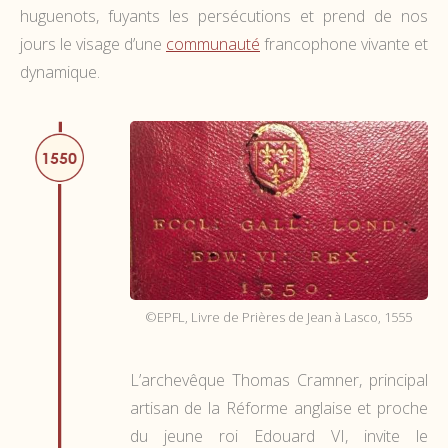
huguenots, fuyants les persécutions et prend de nos
jours le visage d’une
communauté
francophone vivante et
dynamique.
©EPFL, Livre de Prières de Jean à Lasco, 1555
L’archevêque Thomas Cramner, principal
artisan de la Réforme anglaise et proche
du jeune roi Edouard VI, invite le