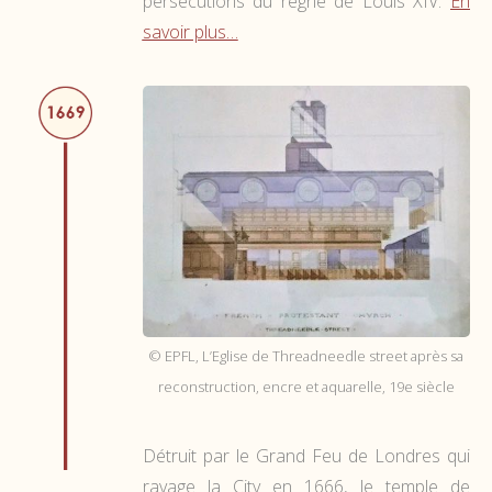
persécutions du règne de Louis XIV.
En
savoir plus…
© EPFL, L’Eglise de Threadneedle street après sa
reconstruction, encre et aquarelle, 19e siècle
Détruit par le Grand Feu de Londres qui
ravage la City en 1666, le temple de