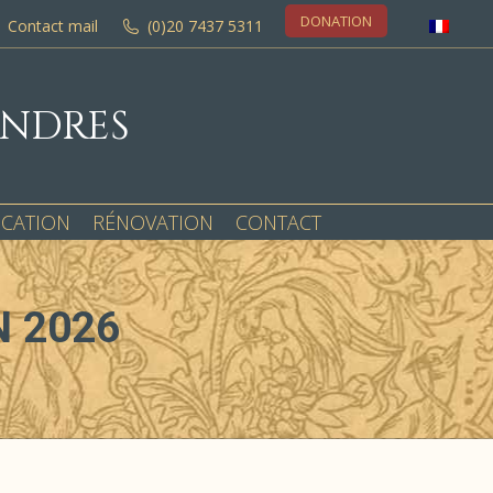
DONATION
Contact mail
(0)20 7437 5311
ONDRES
OCATION
RÉNOVATION
CONTACT
N 2026