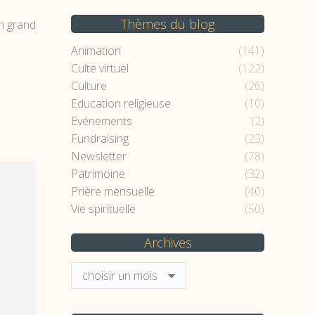
Thèmes du blog
un grand
Animation
(141)
Culte virtuel
(122)
Culture
(26)
Education religieuse
(10)
Evénements
(2)
Fundraising
(23)
Newsletter
(78)
Patrimoine
(32)
Prière mensuelle
(40)
Vie spirituelle
(50)
Archives
Archives