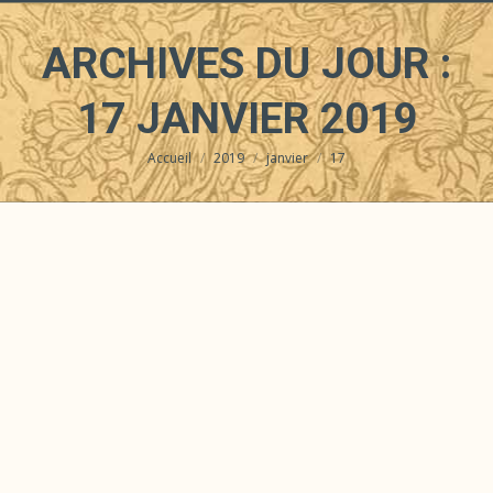
ARCHIVES DU JOUR :
17 JANVIER 2019
Accueil
2019
janvier
17
Vous êtes ici :