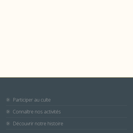
Animation
,
Newsletter
Par
collectionsepfl
9 octobre 2021
Notre lettre d’information d’octobre est disponible
ci-dessous. Si vous souhaitez la recevoir par e-
mail, n’hésitez pas à vous y inscrire en suivant ce
lien.
Participer au culte
Connaître nos activités
Découvrir notre histoire