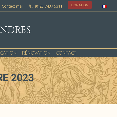
DONATION
Contact mail
(0)20 7437 5311
ONDRES
OCATION
RÉNOVATION
CONTACT
E 2023