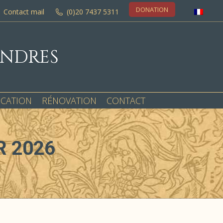
DONATION
Contact mail
(0)20 7437 5311
ONDRES
OCATION
RÉNOVATION
CONTACT
R 2026