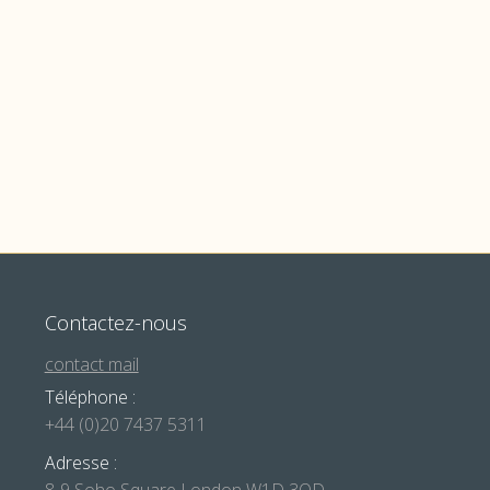
26
 2026
é, où l’espérance célébrée à Noël se heurte de plein fouet à la 
Contactez-nous
contact mail
Téléphone :
+44 (0)20 7437 5311
Adresse :