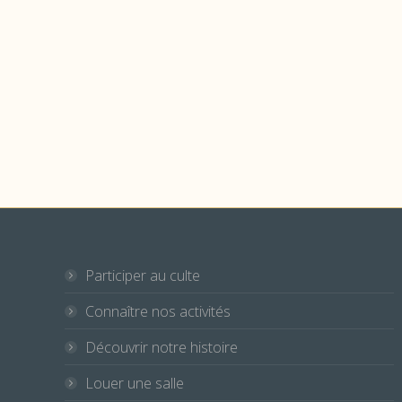
Lettre d’information – Janvier 20
Animation
,
Newsletter
Par
Administrateur
7 janvier
Chers amis, l’année commence dans un monde éprouv
Participer au culte
Connaître nos activités
Découvrir notre histoire
Louer une salle