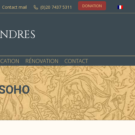
DONATION
Contact mail
(0)20 7437 5311
ONDRES
OCATION
RÉNOVATION
CONTACT
LSOHO