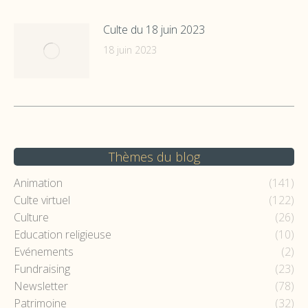
Culte du 18 juin 2023
18 juin 2023
Thèmes du blog
Animation
(141)
Culte virtuel
(122)
Culture
(26)
Education religieuse
(10)
Evénements
(2)
Fundraising
(23)
Newsletter
(78)
Patrimoine
(32)