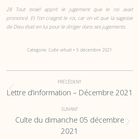
28
Tout Israël apprit le jugement que le roi avait
prononcé. Et l’on craignit le roi, car on vit que la sagesse
de Dieu était en lui pour le diriger dans ses jugements.
Categorie:
Culte virtuel
5 décembre 2021
Navigation
PRÉCÉDENT
de
Lettre d’information – Décembre 2021
Onglet
commentaire
précédent
SUIVANT
Culte du dimanche 05 décembre
Onglet
2021
suivant