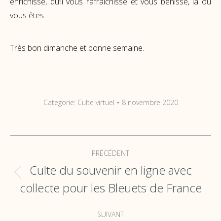
enrichisse, qu’il vous rafraichisse et vous bénisse, là où
vous êtes.
Très bon dimanche et bonne semaine.
Categorie:
Culte virtuel
8 novembre 2020
Navigation
PRÉCÉDENT
de
Culte du souvenir en ligne avec
commentaire
Onglet
collecte pour les Bleuets de France
précédent
SUIVANT