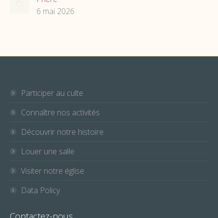
6 mai 2026
Participer au culte
Connaître nos activités
Découvrir notre histoire
Louer une salle
Visiter notre église
Data Policy
Contactez-nous