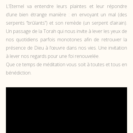
L’Eternel va entendre leurs plaintes et leur répondre
d’une bien étrange manière : en envoyant un mal (des
serpents ‘’brûlants’’) et son remède (un serpent d’airain).
Un passage de la Torah qui nous invite à lever les yeux de
nos quotidiens parfois monotones afin de retrouver la
présence de Dieu à l’œuvre dans nos vies. Une invitation
à lever nos regards pour une foi renouvelée.
Que ce temps de méditation vous soit à toutes et tous en
bénédiction.