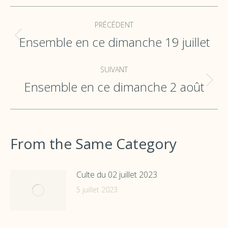
Navigation
PRÉCÉDENT
de
Ensemble en ce dimanche 19 juillet
Onglet
commentaire
précédent
SUIVANT
Ensemble en ce dimanche 2 août
Onglet
suivant
From the Same Category
Culte du 02 juillet 2023
5 juillet 2023