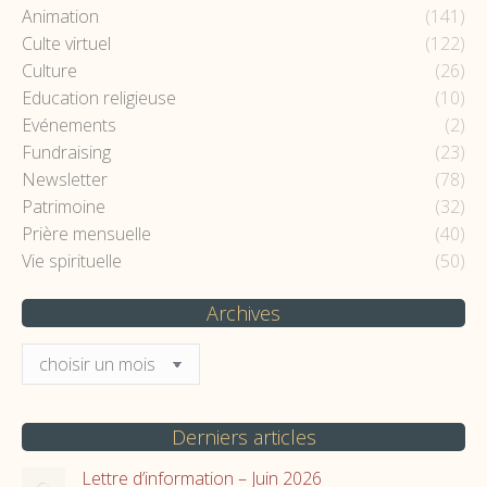
Animation
(141)
Culte virtuel
(122)
Culture
(26)
Education religieuse
(10)
Evénements
(2)
Fundraising
(23)
Newsletter
(78)
Patrimoine
(32)
Prière mensuelle
(40)
Vie spirituelle
(50)
Archives
Archives
Derniers articles
Lettre d’information – Juin 2026