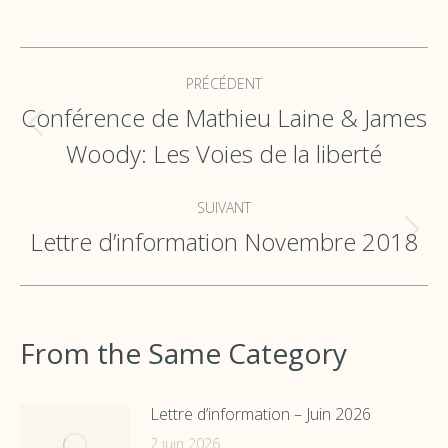
Navigation
PRÉCÉDENT
de
Conférence de Mathieu Laine & James
commentaire
Onglet
Woody: Les Voies de la liberté
précédent
SUIVANT
Lettre d’information Novembre 2018
Onglet
suivant
From the Same Category
Lettre d’information – Juin 2026
2 juin 2026