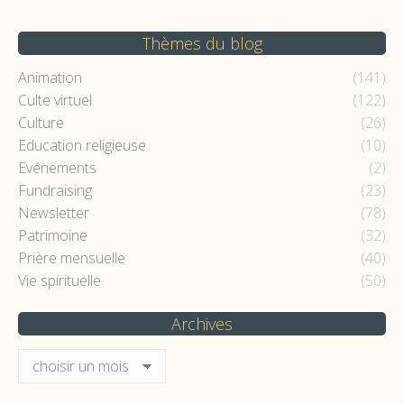
Thèmes du blog
Animation
(141)
Culte virtuel
(122)
Culture
(26)
Education religieuse
(10)
Evénements
(2)
Fundraising
(23)
Newsletter
(78)
Patrimoine
(32)
Prière mensuelle
(40)
Vie spirituelle
(50)
Archives
Archives