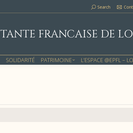
Search:
Search
Cont
STANTE FRANCAISE DE L
SOLIDARITÉ
PATRIMOINE
L’ESPACE @EPFL – L