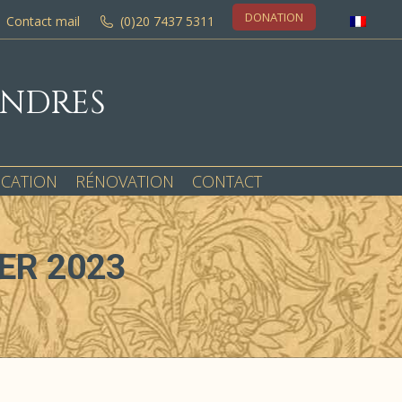
DONATION
Contact mail
(0)20 7437 5311
ONDRES
OCATION
RÉNOVATION
CONTACT
ER 2023