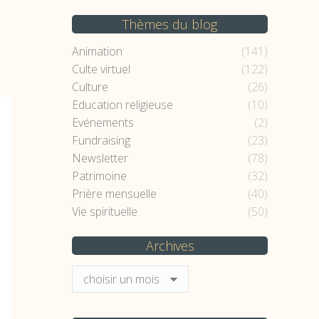
Thèmes du blog
Animation
(141)
Culte virtuel
(122)
Culture
(26)
Education religieuse
(10)
Evénements
(2)
Fundraising
(23)
Newsletter
(78)
Patrimoine
(32)
Prière mensuelle
(40)
Vie spirituelle
(50)
Archives
Archives