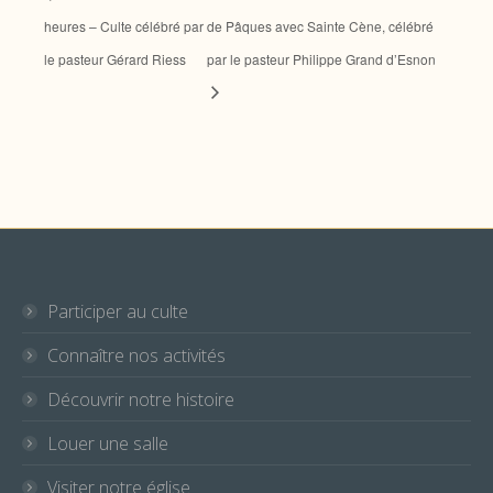
heures – Culte célébré par
de Pâques avec Sainte Cène, célébré
le pasteur Gérard Riess
par le pasteur Philippe Grand d’Esnon
Participer au culte
Connaître nos activités
Découvrir notre histoire
Louer une salle
Visiter notre église