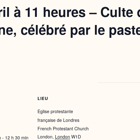
il à 11 heures – Culte
e, célébré par le past
n
LIEU
Eglise protestante
française de Londres
French Protestant Church
London
,
London
W1D
 - 12 h 30 min