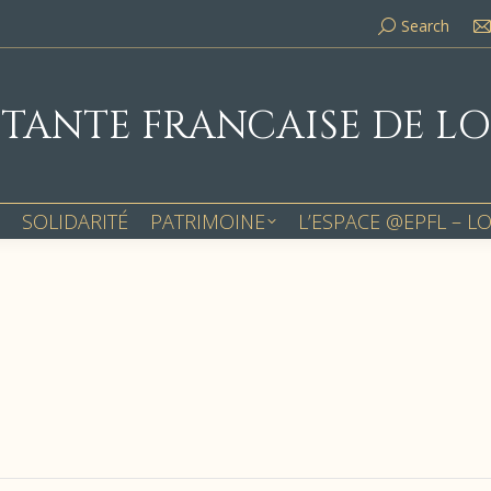
Search:
Search
STANTE FRANCAISE DE L
SOLIDARITÉ
PATRIMOINE
L’ESPACE @EPFL – L