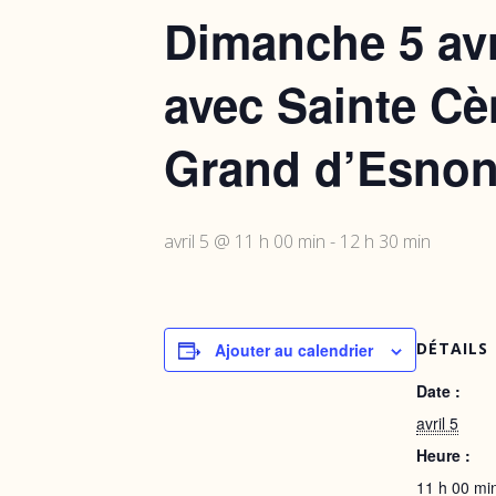
Dimanche 5 avr
avec Sainte Cèn
Grand d’Esno
avril 5 @ 11 h 00 min
-
12 h 30 min
DÉTAILS
Ajouter au calendrier
Date :
avril 5
Heure :
11 h 00 min