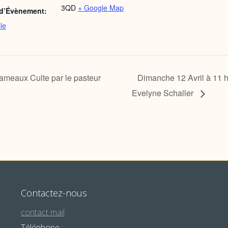
3QD
+ Google Map
 d’Évènement:
lle
ameaux Culte par le pasteur
Dimanche 12 Avril à 11 h
Evelyne Schaller
Contactez-nous
contact mail
Téléphone :