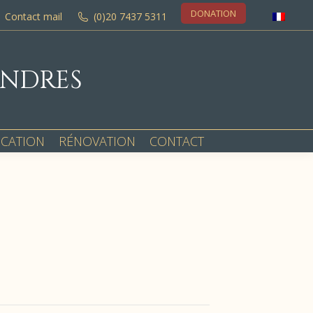
DONATION
Contact mail
(0)20 7437 5311
ONDRES
OCATION
RÉNOVATION
CONTACT