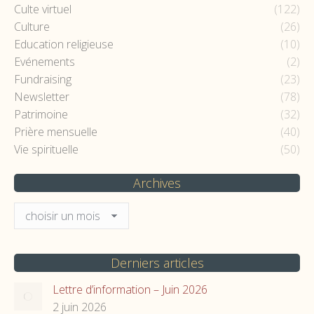
Culte virtuel
(122)
Culture
(26)
Education religieuse
(10)
Evénements
(2)
Fundraising
(23)
Newsletter
(78)
Patrimoine
(32)
Prière mensuelle
(40)
Vie spirituelle
(50)
Archives
Archives
Derniers articles
Lettre d’information – Juin 2026
2 juin 2026