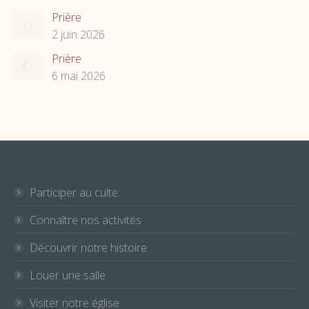
Prière
2 juin 2026
Prière
6 mai 2026
Participer au culte
Connaître nos activités
Découvrir notre histoire
Louer une salle
Visiter notre église