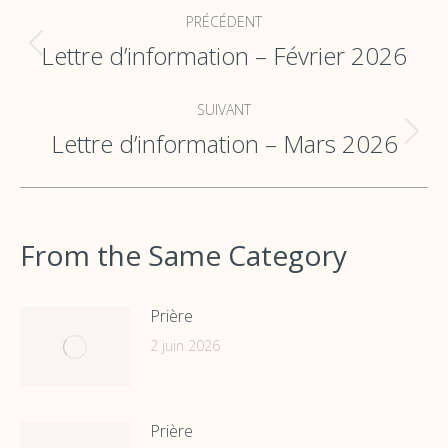
Navigation
PRÉCÉDENT
de
Lettre d’information – Février 2026
Onglet
commentaire
précédent
SUIVANT
Lettre d’information – Mars 2026
Onglet
suivant
From the Same Category
Prière
2 juin 2026
Prière