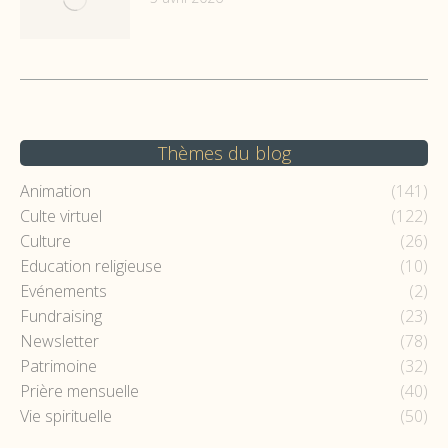
Thèmes du blog
Animation
(141)
Culte virtuel
(122)
Culture
(26)
Education religieuse
(10)
Evénements
(2)
Fundraising
(23)
Newsletter
(78)
Patrimoine
(32)
Prière mensuelle
(40)
Vie spirituelle
(50)