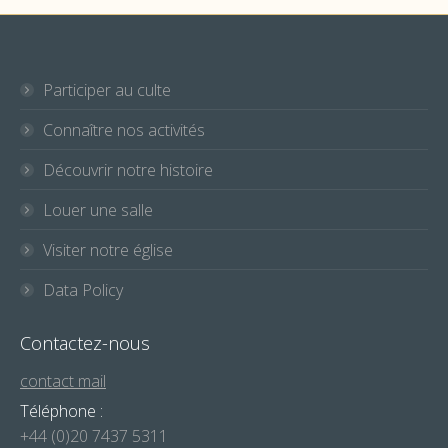
Participer au culte
Connaître nos activités
Découvrir notre histoire
Louer une salle
Visiter notre église
Data Policy
Contactez-nous
contact mail
Téléphone :
+44 (0)20 7437 5311