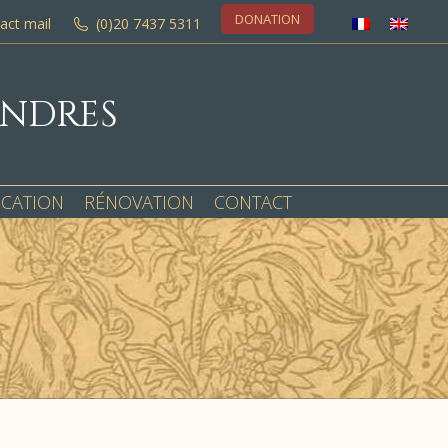
DONATION
act mail
(0)20 7437 5311
ONDRES
OCATION
RÉNOVATION
CONTACT