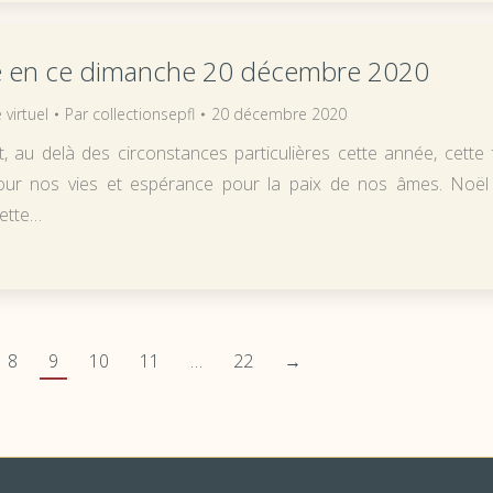
 en ce dimanche 20 décembre 2020
 virtuel
Par
collectionsepfl
20 décembre 2020
, au delà des circonstances particulières cette année, cette 
our nos vies et espérance pour la paix de nos âmes. Noël
cette…
8
9
10
11
…
22
→