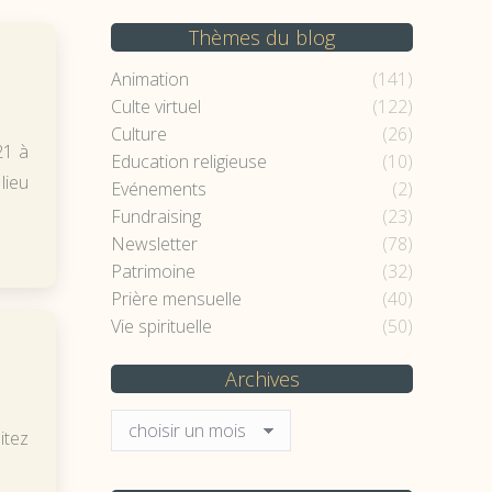
Thèmes du blog
Animation
(141)
Culte virtuel
(122)
Culture
(26)
21 à
Education religieuse
(10)
lieu
Evénements
(2)
Fundraising
(23)
Newsletter
(78)
Patrimoine
(32)
Prière mensuelle
(40)
Vie spirituelle
(50)
Archives
Archives
itez