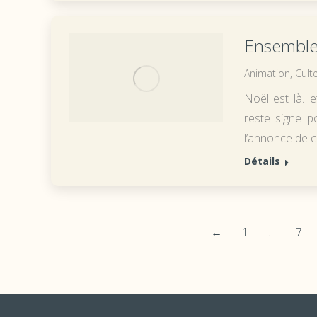
Ensemble
Animation
,
Culte
Noël est là…et
reste signe p
l’annonce de 
Détails
←
1
…
7