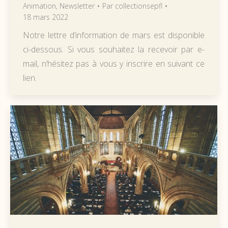
Animation
,
Newsletter
Par
collectionsepfl
18 mars 2022
Notre lettre d’information de mars est disponible
ci-dessous. Si vous souhaitez la recevoir par e-
mail, n’hésitez pas à vous y inscrire en suivant ce
lien.