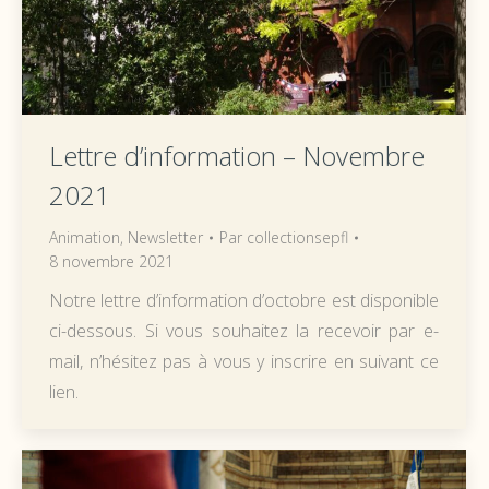
Lettre d’information – Novembre
2021
Animation
,
Newsletter
Par
collectionsepfl
8 novembre 2021
Notre lettre d’information d’octobre est disponible
ci-dessous. Si vous souhaitez la recevoir par e-
mail, n’hésitez pas à vous y inscrire en suivant ce
lien.