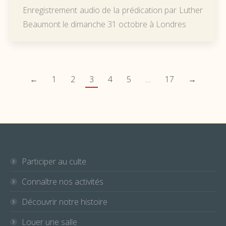
Enregistrement audio de la prédication par Luther
Beaumont le dimanche 31 octobre à Londres
←
1
2
3
4
5
…
17
→
Participer au culte
Connaître nos activités
Découvrir notre histoire
Louer une salle