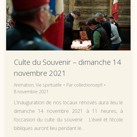
Culte du Souvenir – dimanche 14
novembre 2021
Animation
,
Vie spirituelle
Par
collectionsepfl
8 novembre 2021
L’inauguration de nos locaux rénovés aura lieu le
dimanche 14 novembre 2021 à 11 heures, à
l’occasion du culte du souvenir L’éveil et l’école
bibliques auront lieu pendant le…