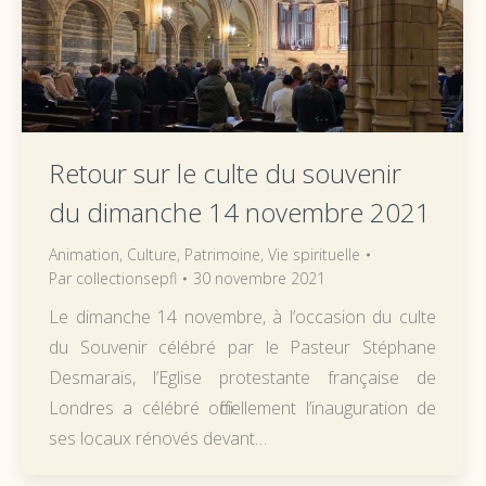
Retour sur le culte du souvenir
du dimanche 14 novembre 2021
Animation
,
Culture
,
Patrimoine
,
Vie spirituelle
Par
collectionsepfl
30 novembre 2021
Le dimanche 14 novembre, à l’occasion du culte
du Souvenir célébré par le Pasteur Stéphane
Desmarais, l’Eglise protestante française de
Londres a célébré officiellement l’inauguration de
ses locaux rénovés devant…